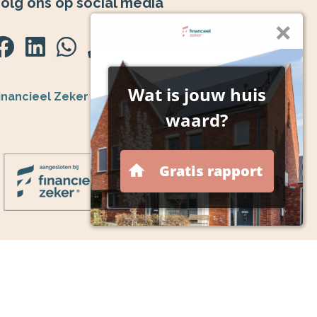
olg ons op social media
inancieel Zeker
ezoek de website
ij zijn aangesloten bij de centrale organisatie