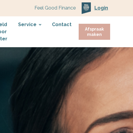
Feel Good Finance
Login
eld
Service
Contact
Afspraak
oor
maken
ater