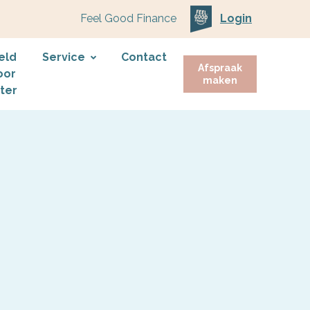
Feel Good Finance
Login
eld
Service
Contact
Afspraak
oor
maken
ater