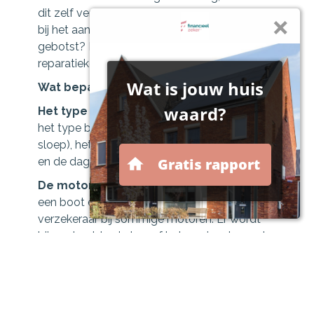
dit zelf veroorzaakt heeft. Bent u bijvoorbeeld
bij het aanmeren van de boot tegen de kade
gebotst? Dan dekt een allrisk verzekering de
reparatiekosten aan uw boot.
Wat bepaalt de hoogte van de premie?
Het type boot:
hierbij wordt er gekeken naar
het type boot (bijvoorbeeld een jacht of een
sloep), het bouwjaar, de lengte van de boot
en de dagwaarde van de boot.
De motor:
er zijn verschillende motoren voor
een boot en er zit verschil in het risico voor de
verzekeraar bij sommige motoren. Er wordt
bijvoorbeeld gekeken of het een ingebouwde
motor of een buitenboord motor is. Ook wil
de verzekeraar graag weten welke brandstof
er gebruikt wordt en wat het totale vermogen
is van de motor.